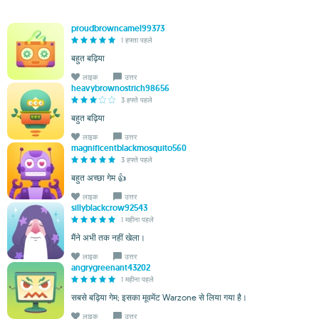
proudbrowncamel99373
1 हफ्ता पहले
बहुत बढ़िया
लाइक
उत्तर
heavybrownostrich98656
3 हफ्ते पहले
बहुत बढ़िया
लाइक
उत्तर
magnificentblackmosquito560
3 हफ्ते पहले
बहुत अच्छा गेम 👍
लाइक
उत्तर
sillyblackcrow92543
1 महीना पहले
मैंने अभी तक नहीं खेला।
लाइक
उत्तर
angrygreenant43202
1 महीना पहले
सबसे बढ़िया गेम; इसका मूवमेंट Warzone से लिया गया है।
लाइक
उत्तर