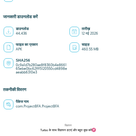
जानकारी डाउनलोड करें
डाउनलोड
तारीख़
44,436
12 मई 2026
फाइल का प्रकार
साइज़
APK
460.55 MB
SHA256
0c9a1d7b280ae8f8360b4e8661
65ebe0bc62fff5120550cd4898e
aeabb6310e3
तकनीकी विवरण
पैकेज नाम
com.ProjectBFA.ProjectBFA
विज्ञापन
Turbo के साथ विज्ञापन हटाएं और बहुत कुछ करें