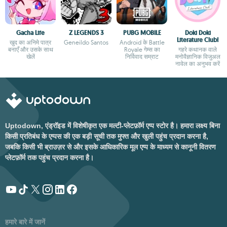
Gacha Life
Z LEGENDS 3
PUBG MOBILE
Doki Doki
Literature Club!
खुद का अनिमे पात्र
Geneildo Santos
Android के Battle
बनाएँ और उसके साथ
Royale गेम्स का
गहरे कथानक वाले
खेलें
निर्विवाद सम्राट
मनोवैज्ञानिक विजुअल
नावेल का अनुभव करें
Uptodown, एंड्रॉइड में विशेषीकृत एक मल्टी-प्लेटफ़ॉर्म एप्प स्टोर है। हमारा लक्ष्य बिना
किसी प्रतिबंध के एप्पस की एक बड़ी सूची तक मुफ्त और खुली पहुंच प्रदान करना है,
जबकि किसी भी ब्राउज़र से और इसके आधिकारिक मूल एप्प के माध्यम से कानूनी वितरण
प्लेटफ़ॉर्म तक पहुंच प्रदान करना है।
हमारे बारे में जानें