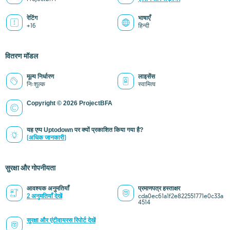
रेटिंग
भाषाएँ
+16
हिन्दी
वितरण मॉडल
मूल्य निर्धारण
लाइसेंस
निःशुल्क
स्वामित्व
Copyright © 2026 ProjectBFA
यह एप्प Uptodown पर क्यों प्रकाशित किया गया है?
(अधिक जानकारी)
सुरक्षा और गोपनीयता
आवश्यक अनुमतियाँ
प्रमाणपत्र हस्ताक्षर
2 अनुमतियाँ देखें
cda0ec61a1f2e822551771e0c33a
4514
सुरक्षा और एंटीवायरस रिपोर्ट देखें